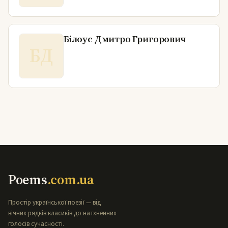
Білоус Дмитро Григорович
БД
Poems
.com.ua
Простір української поезії — від
вічних рядків класиків до натхненних
голосів сучасності.