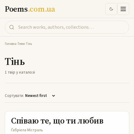
Poems
.com.ua
Головна
-
Теми
-
Тінь
Тінь
1 твір у каталозі
Сортувати:
Співаю те, що ти любив
Співаю те, що ти любив
Ґабріела Містраль