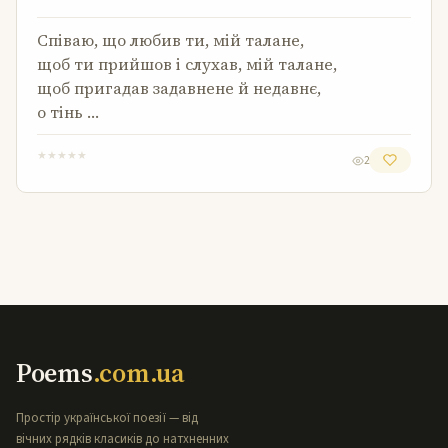
Співаю, що любив ти, мій талане,
щоб ти прийшов і слухав, мій талане,
щоб пригадав задавнене й недавнє,
о тінь …
★
★
★
★
★
2
Poems
.com.ua
Простір української поезії — від
вічних рядків класиків до натхненних