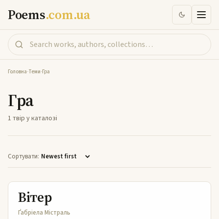
Poems
.com.ua
Головна
-
Теми
-
Гра
Гра
1 твір у каталозі
Сортувати:
Вітер
Вітер
Ґабріела Містраль