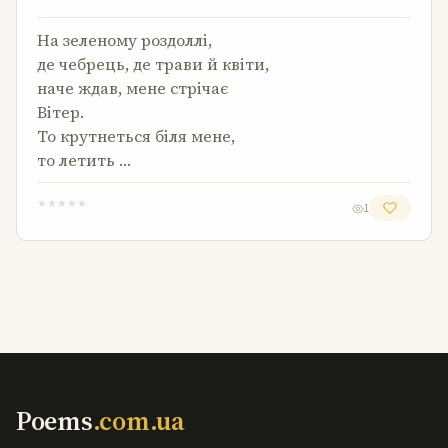
На зеленому роздоллі,
де чебрець, де трави й квіти,
наче ждав, мене стрічає
Вітер.
То крутнеться біля мене,
то летить …
★
★
★
★
★
1
Poems
.com.ua