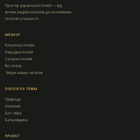
Простір української поезії — від
вічних рядків класиків до натхненних
голосів сучасності.
КАТАЛОГ
Класична поезія
Народна поезія
Сучасна поезія
Всі поети
Твори наших читачів
ПОЕЗІЯ ПО ТЕМАХ
Природа
Кохання
Бог і віра
Батьківщина
ПРОЕКТ