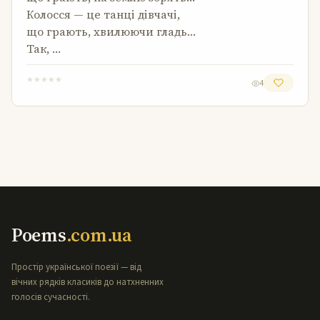
Колосся — це танці дівчачі,
що грають, хвилюючи гладь…
Так, …
★
★
★
★
★
4
Poems
.com.ua
Простір української поезії — від
вічних рядків класиків до натхненних
голосів сучасності.