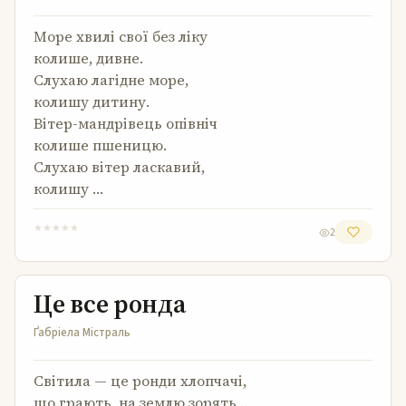
Море хвилі свої без ліку
колише, дивне.
Слухаю лагідне море,
колишу дитину.
Вітер-мандрівець опівніч
колише пшеницю.
Слухаю вітер ласкавий,
колишу …
★
★
★
★
★
2
Це все ронда
Це все ронда
Ґабріела Містраль
Світила — це ронди хлопчачі,
що грають, на землю зорять…