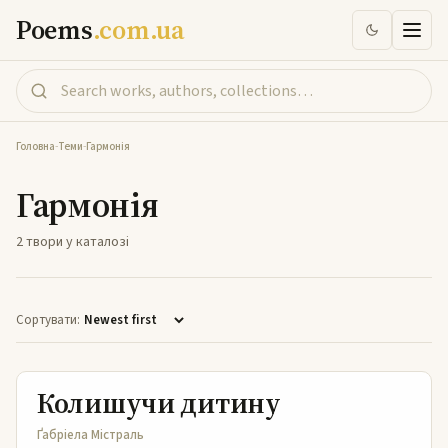
Poems
.com.ua
Головна
-
Теми
-
Гармонія
Гармонія
2 твори у каталозі
Сортувати:
Колишучи дитину
Колишучи дитину
Ґабріела Містраль