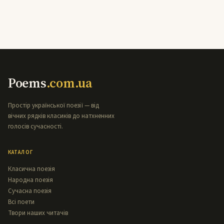
Poems
.com.ua
Простір української поезії — від
вічних рядків класиків до натхненних
голосів сучасності.
КАТАЛОГ
Класична поезія
Народна поезія
Сучасна поезія
Всі поети
Твори наших читачів