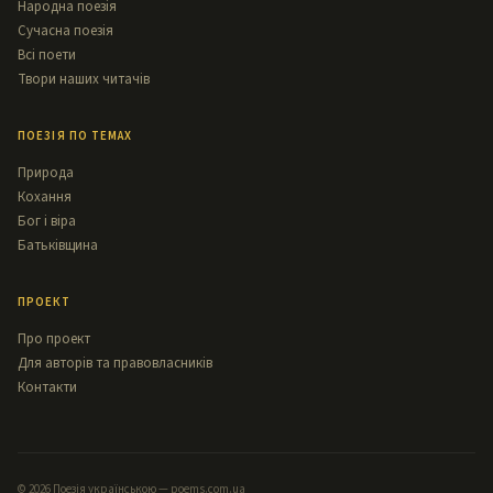
Народна поезія
Сучасна поезія
Всі поети
Твори наших читачів
ПОЕЗІЯ ПО ТЕМАХ
Природа
Кохання
Бог і віра
Батьківщина
ПРОЕКТ
Про проект
Для авторів та правовласників
Контакти
© 2026 Поезія українською — poems.com.ua