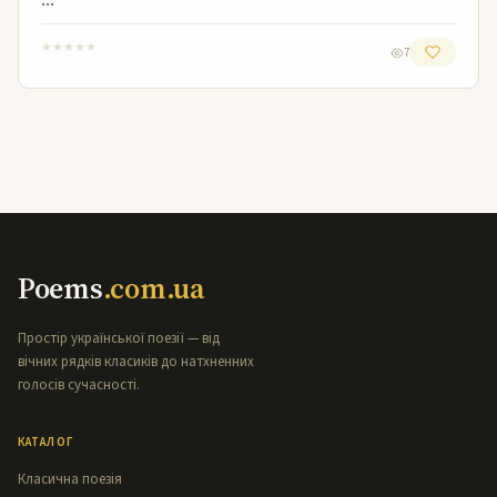
★
★
★
★
★
7
Poems
.com.ua
Простір української поезії — від
вічних рядків класиків до натхненних
голосів сучасності.
КАТАЛОГ
Класична поезія