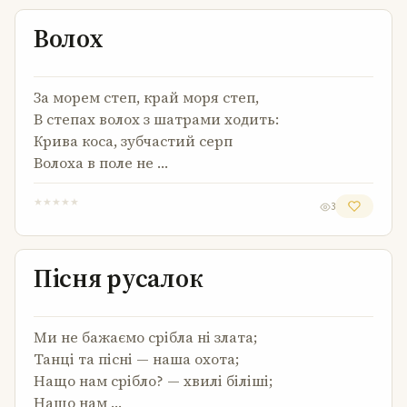
Волох
Волох
За морем степ, край моря степ,
В степах волох з шатрами ходить:
Крива коса, зубчастий серп
Волоха в поле не …
★
★
★
★
★
3
Пісня русалок
Пісня русалок
Ми не бажаємо срібла ні злата;
Танці та пісні — наша охота;
Нащо нам срібло? — хвилі біліші;
Нащо нам …