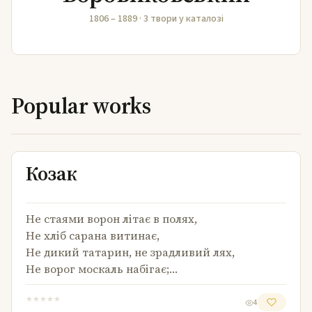
1806 – 1889 · 3 твори у каталозі
Popular works
Козак
Козак
Не стаями ворон літає в полях,
Не хліб сарана витинає,
Не дикий татарин, не зрадливий лях,
Не ворог москаль набігає;…
★
★
★
★
★
4