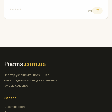
★
★
★
★
★
3
Poems
.com.ua
Простір української поезії — від
вічних рядків класиків до натхненних
голосів сучасності.
КАТАЛОГ
Класична поезія