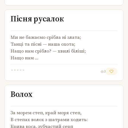
Пісня русалок
Пісня русалок
Ми не бажаємо срібла ні злата;
Танці та пісні — наша охота;
Нащо нам срібло? — хвилі біліші;
Нащо нам …
★
★
★
★
★
3
Волох
Волох
За морем степ, край моря степ,
В степах волох з шатрами ходить:
Крива коса, зубчастий серп