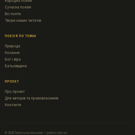
Народна поезія
Сучасна поезія
Всі поети
Твори наших читачів
ПОЕЗІЯ ПО ТЕМАХ
Природа
Кохання
Бог і віра
Батьківщина
ПРОЕКТ
Про проект
Для авторів та правовласників
Контакти
© 2026 Поезія українською — poems.com.ua