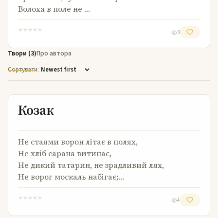
Волоха в поле не …
★
★
★
★
★
3
Твори (3)
Про автора
Сортувати:
Козак
Козак
Не стаями ворон літає в полях,
Не хліб сарана витинає,
Не дикий татарин, не зрадливий лях,
Не ворог москаль набігає;…
★
★
★
★
★
4