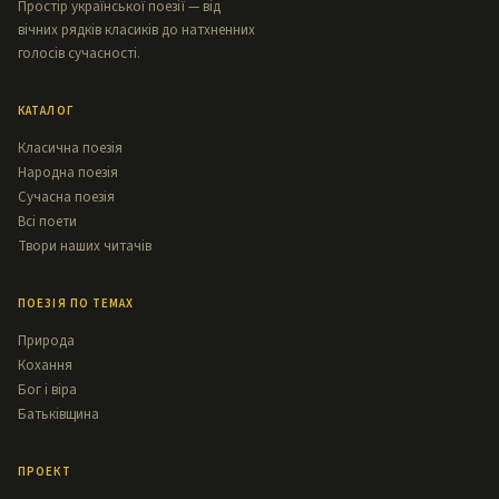
Простір української поезії — від
вічних рядків класиків до натхненних
голосів сучасності.
КАТАЛОГ
Класична поезія
Народна поезія
Сучасна поезія
Всі поети
Твори наших читачів
ПОЕЗІЯ ПО ТЕМАХ
Природа
Кохання
Бог і віра
Батьківщина
ПРОЕКТ