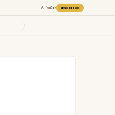
Увійти
Додати твір