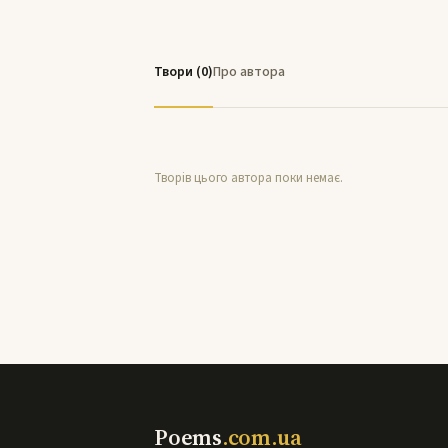
Твори (0)
Про автора
Творів цього автора поки немає.
Poems
.com.ua