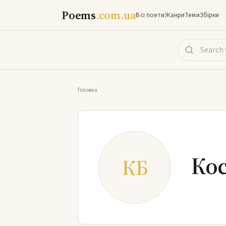
Poems
.com.ua
Всі поети
Жанри
Теми
Збірки
Головна
Кос
КБ