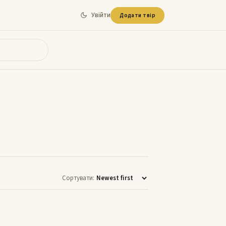
Увійти
Додати твір
Сортувати: