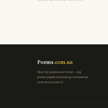
Poems
.com.ua
Простір української поезії — від
вічних рядків класиків до натхненних
голосів сучасності.