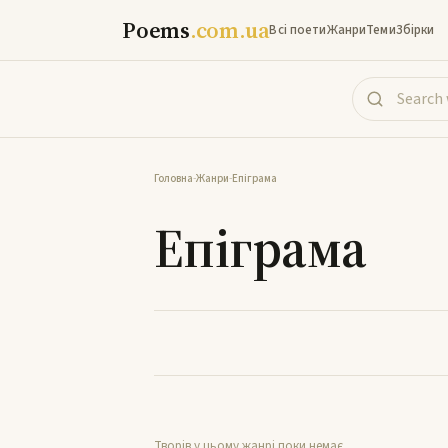
Poems
.com.ua
Всі поети
Жанри
Теми
Збірки
Головна
-
Жанри
-
Епіграма
Епіграма
Творів у цьому жанрі поки немає.