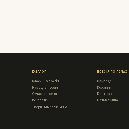
КАТАЛОГ
ПОЕЗІЯ ПО ТЕМАХ
Класична поезія
Природа
Народна поезія
Кохання
Сучасна поезія
Бог і віра
Всі поети
Батьківщина
Твори наших читачів